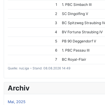
1
1. PBC Simbach III
2
SC Dingolfing V
3
BC Spitzweg Straubing I
4
BV Fortuna Straubing IV
5
PB 90 Deggendorf V
6
1. PBC Passau III
7
BC Royal-Flair
Quelle: nuLiga – Stand: 08.08.2026 14:49
Archiv
Mai, 2025