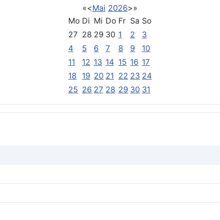
«
<
Mai
2026
>
»
Mo
Di
Mi
Do
Fr
Sa
So
27
28
29
30
1
2
3
4
5
6
7
8
9
10
11
12
13
14
15
16
17
18
19
20
21
22
23
24
25
26
27
28
29
30
31