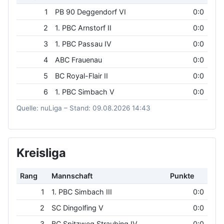
1
PB 90 Deggendorf VI
0:0
2
1. PBC Arnstorf II
0:0
3
1. PBC Passau IV
0:0
4
ABC Frauenau
0:0
5
BC Royal-Flair II
0:0
6
1. PBC Simbach V
0:0
Quelle: nuLiga – Stand: 09.08.2026 14:43
Kreisliga
Rang
Mannschaft
Punkte
1
1. PBC Simbach III
0:0
2
SC Dingolfing V
0:0
3
BC Spitzweg Straubing IV
0:0