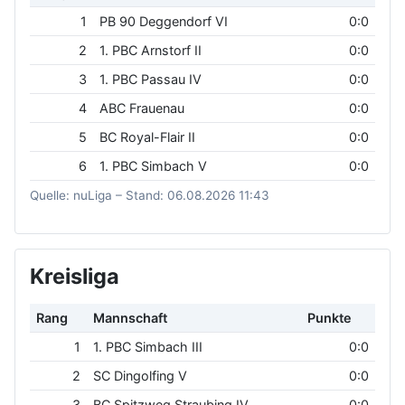
1
PB 90 Deggendorf VI
0:0
2
1. PBC Arnstorf II
0:0
3
1. PBC Passau IV
0:0
4
ABC Frauenau
0:0
5
BC Royal-Flair II
0:0
6
1. PBC Simbach V
0:0
Quelle: nuLiga – Stand: 06.08.2026 11:43
Kreisliga
Rang
Mannschaft
Punkte
1
1. PBC Simbach III
0:0
2
SC Dingolfing V
0:0
3
BC Spitzweg Straubing IV
0:0