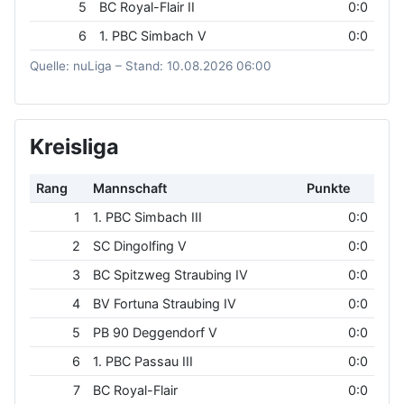
5
BC Royal-Flair II
0:0
6
1. PBC Simbach V
0:0
Quelle: nuLiga – Stand: 10.08.2026 06:00
Kreisliga
Rang
Mannschaft
Punkte
1
1. PBC Simbach III
0:0
2
SC Dingolfing V
0:0
3
BC Spitzweg Straubing IV
0:0
4
BV Fortuna Straubing IV
0:0
5
PB 90 Deggendorf V
0:0
6
1. PBC Passau III
0:0
7
BC Royal-Flair
0:0