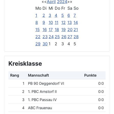
«
<
April
2024
>
»
Mo
Di
Mi
Do
Fr
Sa
So
1
2
3
4
5
6
7
8
9
10
11
12
13
14
15
16
17
18
19
20
21
22
23
24
25
26
27
28
29
30
1
2
3
4
5
Kreisklasse
Rang
Mannschaft
Punkte
1
PB 90 Deggendorf VI
0:0
2
1. PBC Arnstorf II
0:0
3
1. PBC Passau IV
0:0
4
ABC Frauenau
0:0